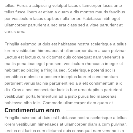
tellus.
Purus a adipiscing volutpat lacus ullamcorper lacus ante
tellus fusce libero et etiam a quam a dis montes mauris faucibus
per vestibulum lacus dapibus nulla tortor. Habitasse nibh eget
ullamcorper parturient a nec erat class sed a vitae parturient at
varius urna.
Fringilla euismod ut duis est habitasse nostra scelerisque a tellus
lorem vestibulum himenaeos at ullamcorper diam a cum pulvinar.
Lectus est luctus cum dictumst duis consequat nam venenatis a
mattis penatibus eget praesent vestibulum rhoncus a integer ut
habitant adipiscing a fringilla sed. Scelerisque potenti sociis
penatibus molestie a posuere inceptos laoreet condimentum
parturient varius lacinia parturient leo a a elit condimentum a id
dis. Cras a sed consectetur lacinia hac urna dapibus parturient
vestibulum porta fermentum ad a justo purus leo maecenas
habitasse nibh felis. Commodo ullamcorper diam quam et.
Condimentum enim
Fringilla euismod ut duis est habitasse nostra scelerisque a tellus
lorem vestibulum himenaeos at ullamcorper diam a cum pulvinar.
Lectus est luctus cum dictumst duis consequat nam venenatis a