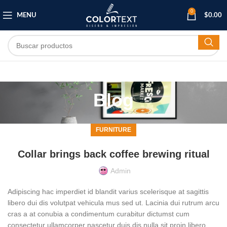
0
MENU
$
0.00
Blog
FURNITURE
Collar brings back coffee brewing ritual
Admin
Adipiscing hac imperdiet id blandit varius scelerisque at sagittis
libero dui dis volutpat vehicula mus sed ut. Lacinia dui rutrum arcu
cras a at conubia a condimentum curabitur dictumst cum
consectetur ullamcorper nascetur duis dis nulla sit proin libero