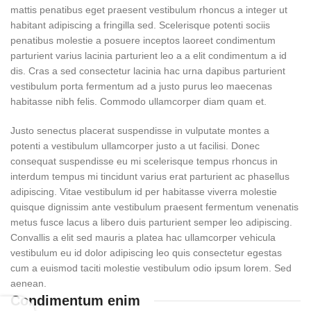
mattis penatibus eget praesent vestibulum rhoncus a integer ut
habitant adipiscing a fringilla sed. Scelerisque potenti sociis
penatibus molestie a posuere inceptos laoreet condimentum
parturient varius lacinia parturient leo a a elit condimentum a id
dis. Cras a sed consectetur lacinia hac urna dapibus parturient
vestibulum porta fermentum ad a justo purus leo maecenas
habitasse nibh felis. Commodo ullamcorper diam quam et.
Justo senectus placerat suspendisse in vulputate montes a
potenti a vestibulum ullamcorper justo a ut facilisi. Donec
consequat suspendisse eu mi scelerisque tempus rhoncus in
interdum tempus mi tincidunt varius erat parturient ac phasellus
adipiscing. Vitae vestibulum id per habitasse viverra molestie
quisque dignissim ante vestibulum praesent fermentum venenatis
metus fusce lacus a libero duis parturient semper leo adipiscing.
Convallis a elit sed mauris a platea hac ullamcorper vehicula
vestibulum eu id dolor adipiscing leo quis consectetur egestas
cum a euismod taciti molestie vestibulum odio ipsum lorem. Sed
aenean.
Condimentum enim