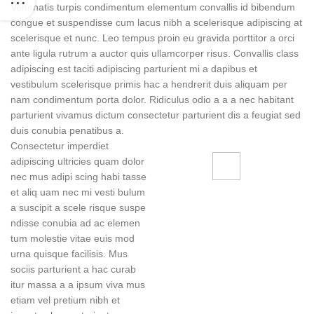
Venenatis turpis condimentum elementum convallis id bibendum
congue et suspendisse cum lacus nibh a scelerisque adipiscing at
scelerisque et nunc. Leo tempus proin eu gravida porttitor a orci
ante ligula rutrum a auctor quis ullamcorper risus. Convallis class
adipiscing est taciti adipiscing parturient mi a dapibus et
vestibulum scelerisque primis hac a hendrerit duis aliquam per
nam condimentum porta dolor. Ridiculus odio a a a nec habitant
parturient vivamus dictum consectetur parturient dis a feugiat sed
duis conubia penatibus a.
Consectetur imperdiet
adipiscing ultricies quam dolor
nec mus adipi scing habi tasse
71 Pilgrim Avenue
et aliq uam nec mi vesti bulum
Chevy Chase,
a suscipit a scele risque suspe
MD 20815
ndisse conubia ad ac elemen
tum molestie vitae euis mod
urna quisque facilisis. Mus
sociis parturient a hac curab
itur massa a a ipsum viva mus
etiam vel pretium nibh et